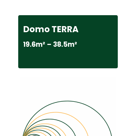
Domo TERRA
19.6m² – 38.5
m²