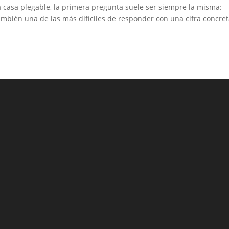
 casa plegable, la primera pregunta suele ser siempre la misma:
ambién una de las más difíciles de responder con una cifra concret