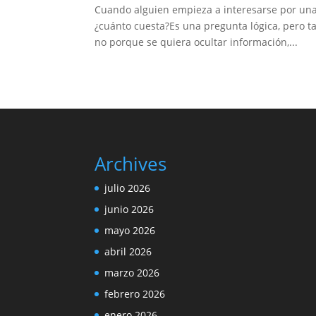
Cuando alguien empieza a interesarse por una
¿cuánto cuesta?Es una pregunta lógica, pero t
no porque se quiera ocultar información,...
Archives
julio 2026
junio 2026
mayo 2026
abril 2026
marzo 2026
febrero 2026
enero 2026