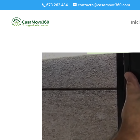
673 262 484
contacta@casamove360.com
Inic