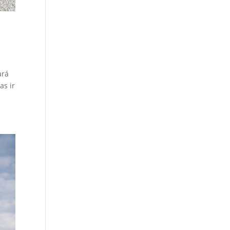
ará
as ir