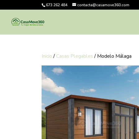
673 262 484
contacta@casamove360.com
Inicio
/
Casas Plegables
/ Modelo Málaga