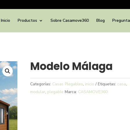
Inicio
Productos
Sobre Casamove360
Blog
Pregunta
Modelo Málaga
Categorías:
Casas Plegables
,
inicio
Etiquetas:
casa
,
modular
,
plegable
Marca:
CASAMOVE360