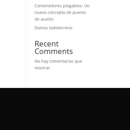
Contenedores plegables: Un
nuevo concepto de puesto
de auxilio
Domos todoterreno
Recent
Comments
No hay comentarios que
mostrar.