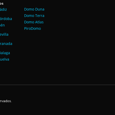
os
Domo Duna
Cádiz
Domo Terra
Córdoba
Domo Atlas
Jaén
PiroDomo
evilla
Granada
Malaga
uelva
rvados.