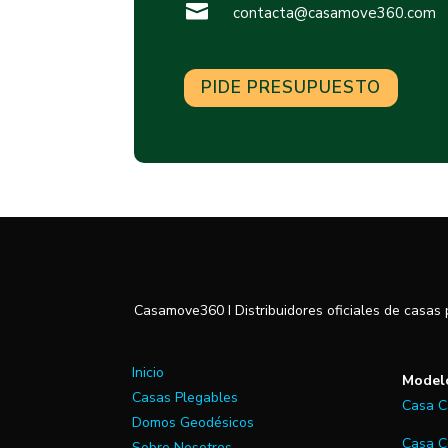

contacta@casamove360.com
PIDE PRESUPUESTO
Casamove360 I Distribuidores oficiales de casas
Inicio
Model
Casas Plegables
Casa C
Domos Geodésicos
Casa C
Sobre Nosotros