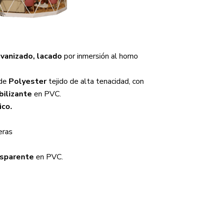
vanizado, lacado
por inmersión al horno
de
Polyester
tejido de alta tenacidad, con
ilizante
en PVC.
ico.
eras
sparente
en PVC.