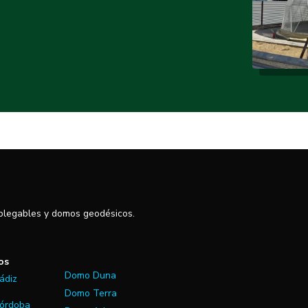
 plegables y domos geodésicos.
os
Domo Duna
ádiz
Domo Terra
órdoba