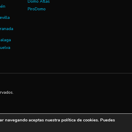
Domo Atlas
Jaén
PiroDomo
evilla
Granada
alaga
uelva
rvados.
ar navegando aceptas nuestra política de cookies. Puedes
Aviso Legal
Ι
Política de Privacidad
I
Política de Cookies