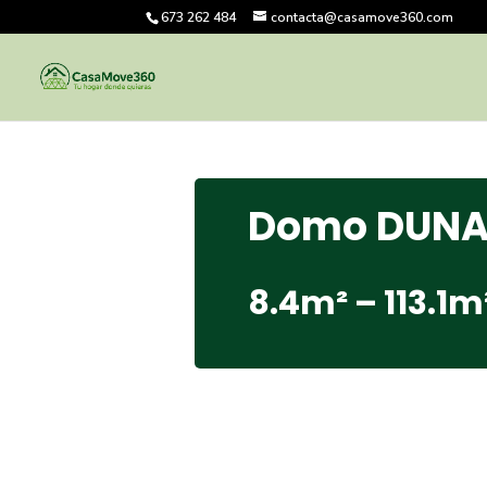
673 262 484
contacta@casamove360.com
Domo DUN
8.4m² – 113.1
m