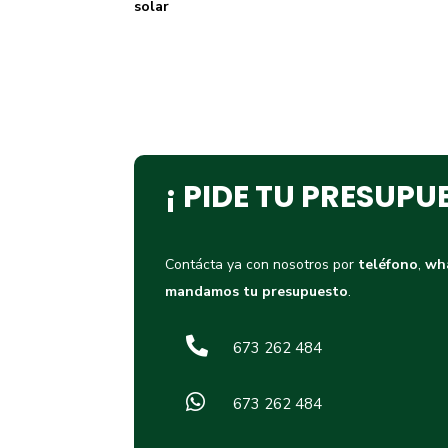
solar
¡ PIDE TU PRESUPU
Contácta ya con nosotros por
teléfono
,
wh
mandamos tu presupuesto
.

673 262 484

673 262 484